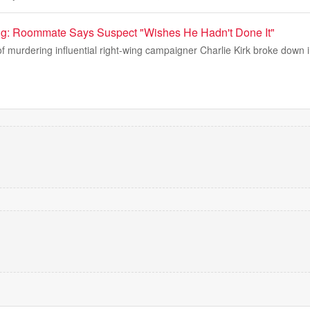
ling: Roommate Says Suspect "Wishes He Hadn't Done It"
murdering influential right-wing campaigner Charlie Kirk broke down in