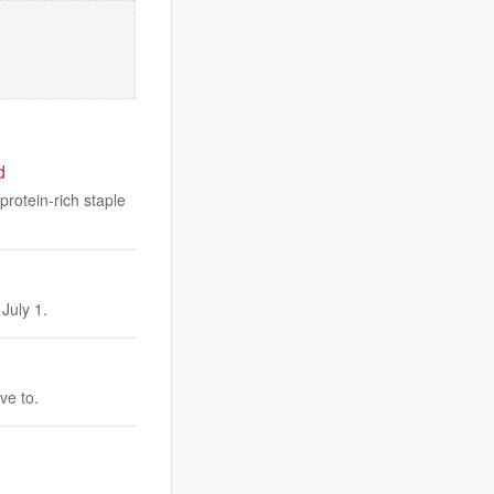
d
protein-rich staple
July 1.
ve to.