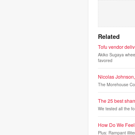
Related
Tofu vendor deli
Akiko Sugaya wheels 
favored
Nicolas Johnson,
The Morehouse Coll
The 25 best sham
We tested all the f
How Do We Feel
Plus: Rampant illit