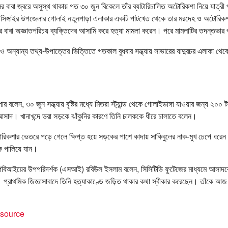
র বাবা জ্বরে অসুস্থ থাকায় গত ৩০ জুন বিকেলে তাঁর ব্যাটারিচালিত অটোরিকশা নিয়ে যাত্রী
 সিঙ্গাইর উপজেলার গোলাই নতুনপাড়া এলাকার একটি পাটখেত থেকে তার মরদেহ ও অটোরিকশ
ের বাবা অজ্ঞাতপরিচয় ব্যক্তিদের আসামি করে হত্যা মামলা করেন। পরে মামলাটির তদন্তভা
ও অন্যান্য তথ্য-উপাত্তের ভিত্তিতে গতকাল বুধবার সন্ধ্যায় সাভারের যাদুরচর এলাকা থে
ার বলেন, ৩০ জুন সন্ধ্যায় বৃষ্টির মধ্যে মিতরা স্ট্যান্ড থেকে গোলাইডাঙ্গা যাওয়ার জন্য ২০০ 
াদ। খানাখন্দে ভরা সড়কে ঝাঁকুনির কারণে তিনি চালককে ধীরে চালাতে বলেন।
টোরিকশার ভেতরে পড়ে গেলে ক্ষিপ্ত হয়ে সড়কের পাশে কাদায় সাকিবুলের নাক-মুখ চেপে ধরেন
ে পালিয়ে যান।
া পিবিআইয়ের উপপরিদর্শক (এসআই) রবিউল ইসলাম বলেন, সিসিটিভি ফুটেজের মাধ্যমে আসাদ
য়। প্রাথমিক জিজ্ঞাসাবাদে তিনি হত্যাকাণ্ডে জড়িত থাকার কথা স্বীকার করেছেন। তাঁকে আজ
t source