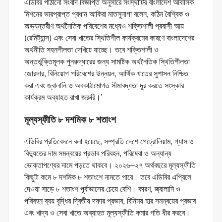
এডিবির পাঠানো সংবাদ বিজ্ঞপ্তি অনুসারে সংস্থাটির বাংলাদেশ আবাসিক
মিশনের ভারপ্রাপ্ত প্রধান আকিরা মাতসুনাগা বলেন, কঠিন বৈশ্বিক ও
অভ্যন্তরীণ অর্থনৈতিক পরিবেশের মধ্যেও শক্তিশালী প্রবাসী আয়
(রেমিট্যান্স) এবং সেবা খাতের স্থিতিশীল কার্যক্রমের কারণে বাংলাদেশের
অর্থনীতি সহনশীলতা দেখিয়ে যাচ্ছে। তবে শক্তিশালী ও
অন্তর্ভুক্তিমূলক পুনরুদ্ধারের জন্য সামষ্টিক অর্থনৈতিক স্থিতিশীলতা
জোরদার, বিনিয়োগ পরিবেশের উন্নয়ন, আর্থিক খাতের সুশাসন নিশ্চিত
করা এবং জ্বালানি ও অবকাঠামোগত সীমাবদ্ধতা দূর করতে সংস্কার
কার্যক্রম অব্যাহত রাখা জরুরি।’
মূল্যস্ফীতি ৮ দশমিক ৮ শতাংশ
এডিবির প্রতিবেদনে বলা হয়েছে, সম্প্রতি দেশে পেট্রোলিয়াম, গ্যাস ও
বিদ্যুতের দাম সমন্বয়ের প্রভাব পরিবহন, পরিষেবা ও অন্যান্য
ভোক্তাপণ্যের দামে পড়তে থাকবে। ২০২৬–২৭ অর্থবছরে মূল্যস্ফীতি
কিছুটা কমে ৮ দশমিক ৮ শতাংশে নামতে পারে। তবে এডিবির এপ্রিলে
দেওয়া সাড়ে ৮ শতাংশ পূর্বাভাসের চেয়ে বেশি। কারণ, জ্বালানি ও
পরিবহন ব্যয় বৃদ্ধির দ্বিতীয় দফার প্রভাব, বিনিময় হার সমন্বয়ের প্রভাব
এবং খাদ্য ও সেবা খাতে অব্যাহত মূল্যস্ফীতি কমার গতি ধীর করবে।