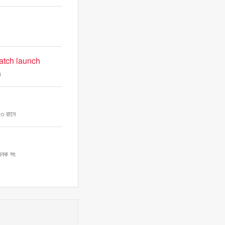
atch launch
h
৭৩ রানে
াজনক সং