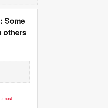
d: Some
n others
he most