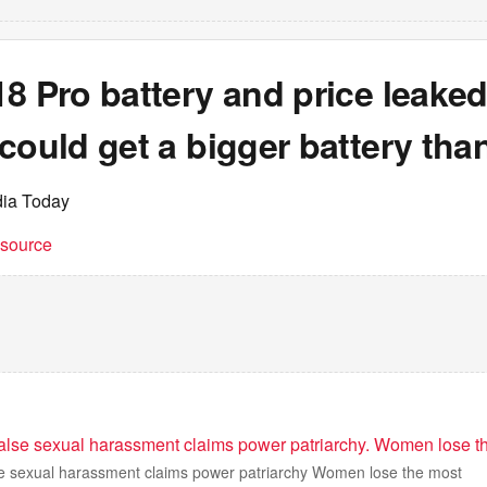
8 Pro battery and price leake
could get a bigger battery tha
dia Today
t source
false sexual harassment claims power patriarchy. Women lose t
se sexual harassment claims power patriarchy Women lose the most