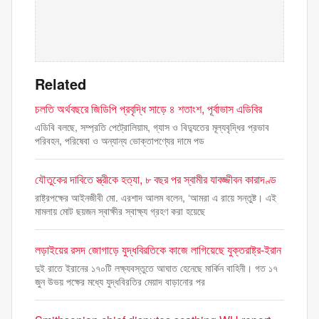
Related
চলতি অর্থবছরে জিডিপি প্রবৃদ্ধি সাড়ে ৪ শতাংশ, পূর্বাভাস এডিবির
এডিবি বলছে, সম্প্রতি পেট্রোলিয়াম, গ্যাস ও বিদ্যুতের মূল্যবৃদ্ধির প্রভাব
পরিবহন, পরিষেবা ও অন্যান্য ভোক্তাপণ্যের দামে পড
যৌতুকের দাবিতে স্ত্রীকে হত্যা, ৮ বছর পর স্বামীর যাবজ্জীবন কারাদণ্ড
রাষ্ট্রপক্ষের আইনজীবী মো. এরশাদ আলম বলেন, ‘আমরা এ রায়ে সন্তুষ্ট। এই
মামলায় মোট ছয়জন স্বাক্ষীর স্বাক্ষ্য গ্রহণ করা হয়েছে
লড়াইয়ের রসদ জোগাড়ে যুদ্ধবিরতিকে কাজে লাগিয়েছে যুক্তরাষ্ট্র-ইরান
দুই রাতে ইরানের ১৭০টি লক্ষ্যবস্তুতে আঘাত হেনেছে মার্কিন বাহিনী। গত ১৭
জুন উভয় পক্ষের মধ্যে যুদ্ধবিরতির মেয়াদ বাড়ানোর পর