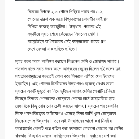
মিসরের বিপক্ষে ২-০ গোলে পিছিয়ে পড়ার পর ৩-২
গোলের দারুণ এক জয়ে বিশ্বকাপের কোয়ার্টার ফাইনাল
নিশ্চিত করেছে আর্জেন্টিনা। উত্থান–পতনের এই
লড়াইয়ে ম্যাচ শেষে কেঁদেছেন লিওনেল মেসি।
আর্জেন্টাইন অধিনায়কের সেই কান্নাভেজা জয়ের গল্প
দেখে নেওয়া যাক ছবিতে ছবিতে।
ম্যাচ শুরুর আগে আলিঙ্গন করছেন লিওনেল মেসি ও মোহাম্মদ সালাহ।
গতকাল রাতে ম্যাচ শুরুর আগে আগ্রহের কেন্দ্রে ছিলেন দুই দলের দুই
মহাতারকাম্যাচের শুরুতেই গোল করে মিসরকে এগিয়ে দেন ইয়াসের
ইব্রাহিম। এই গোলের মিসরীয়দের উদ্‌যাপনও হয়েছে দেখার মতো
ম্যাচের একটি মুহূর্তে বল নিয়ে ছুটছেন সালাহ মেসির পেনাল্টি ঠেকিয়ে
দিচ্ছেন মিসরের গোলরক্ষক মোস্তফা শোবের মাঠে উত্তেজিত হয়ে
রেফারিকে কিছু বোঝানোর চেষ্টা করছেন সালাহ। ম্যাচের পর রেফারির
দিকে পক্ষপাতিত্বের অভিযোগও এনেছে মিসর জার্সি খুলে মোস্তাফা
জিকোর গোল উদ্‌যাপন। তবে এই উদ্‌যাপনের আগে করা মিসরীয়
ফরোয়ার্ডের গোলটি পরে বাতিল করা হয়সমতা ফেরানো গোলের পর মেসির
বাঁধভাঙা উচ্ছ্বাস এনজো ফার্নান্দেজের উদ্‌যাপন। ম্যাচের যোগ করা