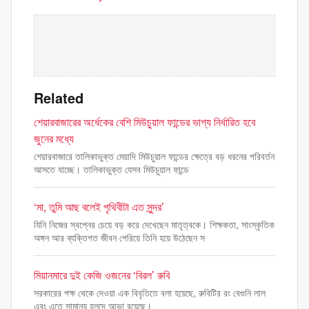
Related
শেয়ারবাজারের অর্ধেকের বেশি মিউচুয়াল ফান্ডের ভাগ্য নির্ধারিত হবে
জুনের মধ্যে
শেয়ারবাজারে তালিকাভুক্ত মেয়াদি মিউচুয়াল ফান্ডের ক্ষেত্রে বড় ধরনের পরিবর্তন
আসতে যাচ্ছে। তালিকাভুক্ত যেসব মিউচুয়াল ফান্ডে
‘মা, তুমি আছ বলেই পৃথিবীটা এত সুন্দর’
যিনি নিজের স্বপ্নের চেয়ে বড় করে দেখেছেন মাতৃত্বকে। শিক্ষকতা, সাংস্কৃতিক
অঙ্গন আর ব্যক্তিগত জীবন পেরিয়ে তিনি হয়ে উঠেছেন স
মিয়ানমারে দুই কেজি ওজনের ‘বিরল’ রুবি
সরকারের পক্ষ থেকে দেওয়া এক বিবৃতিতে বলা হয়েছে, রুবিটির রং বেগুনি লাল
এবং এতে সামান্য হলদে আভা রয়েছে।