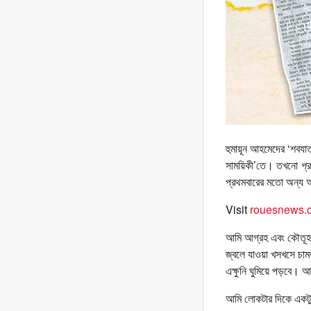
হুমায়ূন আহমেদের ‘শবযাত
সাময়িকী’তে। তখনো
প্
প্রথমবারের মতো অন্য
Visit
rouesnews.c
আমি আগ্রহ এবং কৌতূহল 
জ্বলে যাওয়া খসখসে চামড়
এক্ষুনি ঘুমিয়ে পড়বে।
আমি লোকটার দিকে একটু