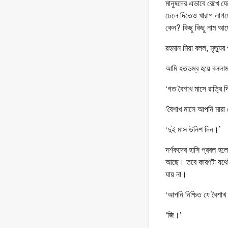
মানুষদের এভাবে রেখে য
ঢেলে দিতেও খারাপ লাগ
কেন? কিছু কিছু নাম 
রহমান মিয়া বলল, মৃত্য
আমি হতভম্ব হয়ে বললাম,
‘গত বৈশাখ মাসে রাত্রি দ
‘বৈশাখ মাসে আপনি মার
‘দুই মাস উনিশ দিন।’
দর্শকদের হাসি প্রবল হ
আছে। তবে কারণটা যথেষ
যায় না।
‘আপনি নিশ্চিত যে বৈশা
‘জি।’