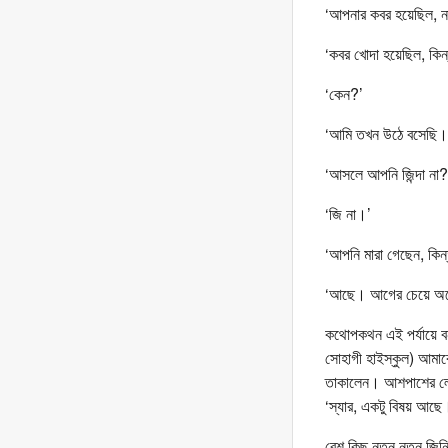
‘আপনার কবর হয়েছিল, ন
‘কবর খোদা হয়েছিল, কিন
‘কেন?’
‘আমি তখন উঠে বসেছি। জ
‘আসলে আপনি জিন্দা না?
‘জি না।’
‘আপনি মারা গেছেন, কিন্
‘আছে। আগের চেয়ে অন
কথোপকথন এই পর্যায়ে বন
সোহাগী হাইস্কুল) আমাকে
তাকালেন। আশপাশের লোক
‘স্যার, একটু বিষয় আ
বেশ কিছু নতুন নতুন জিন