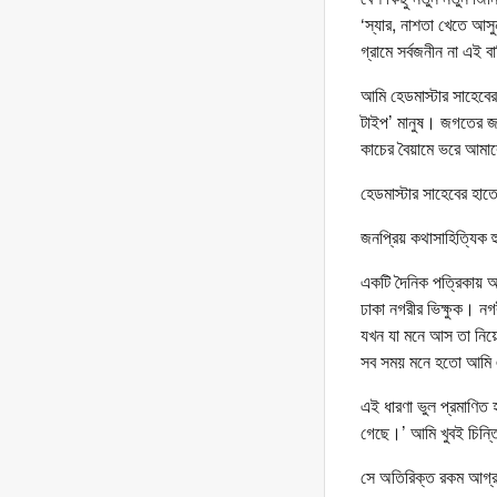
‘স্যার, নাশতা খেতে আস
গ্রামে সর্বজনীন না এই 
আমি হেডমাস্টার সাহেবে
টাইপ’ মানুষ। জগতের জট
কাচের বৈয়ামে ভরে আমাকে
হেডমাস্টার সাহেবের হা
জনপ্রিয় কথাসাহিত্যিক 
একটি দৈনিক পত্রিকায় আ
ঢাকা নগরীর ভিক্ষুক। ন
যখন যা মনে আস তা নিয়
সব সময় মনে হতো আমি এব
এই ধারণা ভুল প্রমাণি
গেছে।’ আমি খুবই চিন্
সে অতিরিক্ত রকম আগ্র