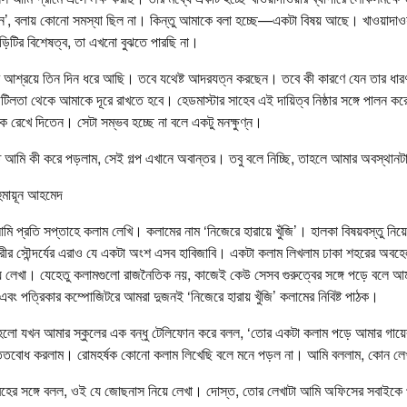
ুন’, বলায় কোনো সমস্যা ছিল না। কিন্তু আমাকে বলা হচ্ছে—একটা বিষয় আছে। খাওয়াদাওয়
বাড়িটির বিশেষত্ব, তা এখনো বুঝতে পারছি না।
র আশ্রয়ে তিন দিন ধরে আছি। তবে যথেষ্ট আদরযত্ন করছেন। তবে কী কারণে যেন তার ধার
িলতা থেকে আমাকে দূরে রাখতে হবে। হেডমাস্টার সাহেব এই দায়িত্ব নিষ্ঠার সঙ্গে পালন কর
 রেখে দিতেন। সেটা সম্ভব হচ্ছে না বলে একটু মনক্ষুণ্ন।
তে আমি কী করে পড়লাম, সেই গল্প এখানে অবান্তর। তবু বলে নিচ্ছি, তাহলে আমার অবস্থানট
হুমায়ূন আহমেদ
মি প্রতি সপ্তাহে কলাম লেখি। কলামের নাম ‘নিজেরে হারায়ে খুঁজি’। হালকা বিষয়বস্তু নি
গরীর সৌন্দর্যের এরাও যে একটা অংশ এসব হাবিজাবি। একটা কলাম লিখলাম ঢাকা শহরের অবহে
ে লেখা। যেহেতু কলামগুলো রাজনৈতিক নয়, কাজেই কেউ সেসব গুরুত্বের সঙ্গে পড়ে বলে 
ং পত্রিকার কম্পোজিটরে আমরা দুজনই ‘নিজেরে হারায় খুঁজি’ কলামের নিবিষ্ট পাঠক।
ত হলো যখন আমার স্কুলের এক বন্ধু টেলিফোন করে বলল, ‘তোর একটা কলাম পড়ে আমার গায়ে
তিতবোধ করলাম। রোমহর্ষক কোনো কলাম লিখেছি বলে মনে পড়ল না। আমি বললাম, কোন লে
হের সঙ্গে বলল, ওই যে জোছনাস নিয়ে লেখা। দোস্ত, তোর লেখাটা আমি অফিসের সবাইকে 