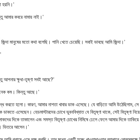
া হয়নি।’
্তু আমার কবরে নামায় নাই।’
িন্দা মানুষের মতো কথা বলেছি। পানি খেতে চেয়েছি। সবাই ভাবছে আমি জিন্দা।’
’
তু আপনার ক্ষুধা-তৃষ্ণা সবই আছে?’
েক কম। কিন্তু আছে।’
্ধ করতে হলো। কারণ, আমার নাশতা খাবার ডাক এসেছে। যে বাড়িতে আমি উঠেছিলাম, সে বাড়
 ডাকতে এসেছেন। হেডমাস্টারদের চোখে ভুবনবিখ্যাত যে বিতৃষ্ণা থাকে, সেই বিতৃষ্ণা নিয়ে
দের দিকে তাকালেন এবং সমস্ত বিতৃষ্ণা চোখের নিমিষে ঢেলে ফেলে আমার দিকে তাকিয়ে 
ছে। ভিতরে আসেন।’
িস আমি গ্রামে এসে লক্ষ করছি। তার মধ্যে একটি হচ্ছে খাওয়াদাওয়ার ব্যাপারে লোকসমক্ষে 