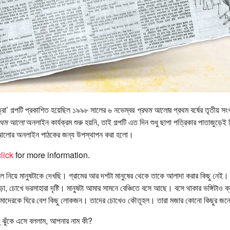
্রা’ গল্পটি প্রকাশিত হয়েছিল ১৯৯৮ সালের ৬ নভেম্বর
প্রথম আলো
র প্রথম বর্ষের তৃতীয় সংখ
রথম আলো
অনলাইন কার্যক্রম শুরু হয়নি, তাই গল্পটি এত দিন শুধু ছাপা পত্রিকার পাতাজুড়ে
 আলোর অনলাইন পাঠকের জন্য উপস্থাপন করা হলো।
lick
for more information.
নিয়ে মানুষটাকে দেখছি। গ্রামের আর দশটা মানুষের থেকে তাকে আলাদা করার কিছু নেই। ক
া, চোখে ভরসাহারা দৃষ্টি। মানুষটা আমার সামনে বেঞ্চিতে বসে আছে। বসে থাকার ভঙ্গিটাও ক
 আমাদেরকে ঘিরে বেশ কিছু লোকজন। তাদের চোখেও কৌতূহল। তারা মজার কোনো কিছুর জন্য
 ঝুঁকে এসে বললাম, আপনার নাম কী?