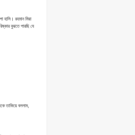
পা হাসি। রহমান মিয়া
িষ্কার বুঝতে পারছি যে
িকে তাকিয়ে বললাম,