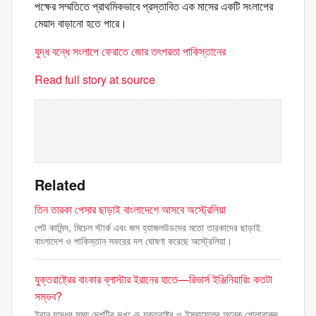
পক্ষের সম্মতিতে প্রাথমিকভাবে প্রস্তাবিত এক মাসের একটি সংলাপের
মেয়াদ বাড়ানো হতে পারে।
যুদ্ধ বন্ধে সংলাপে ফেরাতে জোর তৎপরতা পাকিস্তানের
Read full story at source
Related
তিন তারকা পেসার ছাড়াই বাংলাদেশে আসবে অস্ট্রেলিয়া
পেট কামিন্স, মিচেল স্টার্ক এবং জস হ্যাজলউডদের মতো তারকাদের ছাড়াই
বাংলাদেশ ও পাকিস্তান সফরের দল ঘোষণা করেছে অস্ট্রেলিয়া।
যুক্তরাষ্ট্রের বাংকার ব্লাস্টার ইরানের হাতে—রিভার্স ইঞ্জিনিয়ারিং কতটা
সম্ভব?
ইরান যুদ্ধের সময় দেশটির ভূখণ্ডে যুক্তরাষ্ট্র ও ইসরায়েলের অনেক গোলাবারুদ